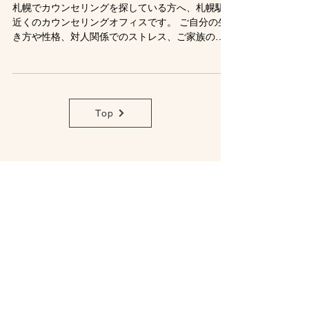
法
札幌でカウンセリングを探している方へ、札幌駅
近くのカウンセリングオフィスです。 ご自分の生
き方や性格、対人関係でのストレス、ご家族のこ
と、その他幅広いご相談に応じます。 通勤・通学
中の方や、札幌市外にお住まいの方にもご利用い
ただけます。 当方は 日本ユング心理学会「認定心
理療法士」資格を有しています。 学会が定める資
格取得を目指す方には、当方との教育分析やSVが
Top
「資格取得条件」の一部として認められます。
杉浦心理相談オフィス
お申し込み方法は、
​Email または Faxでお願いし
ます。