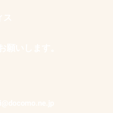
ィス
、
axでお願いします。
ri@docomo.ne.jp